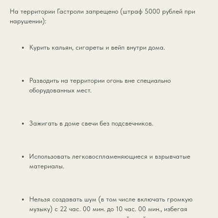
На территории Гастроли запрещено (штраф 5000 рублей при
Пермь, пос. Верхняя
нарушении):
Полазна
Курить кальян, сигареты и вейп внутри дома.
+7 908 245 57 57
+7 (342) 277 92 57
Разводить на территории огонь вне специально
оборудованных мест.
Зажигать в доме свечи без подсвечников.
Использовать легковоспламеняющиеся и взрывчатые
материалы.
Нельзя создавать шум (в том числе включать громкую
музыку) с 22 час. 00 мин. до 10 час. 00 мин., избегая