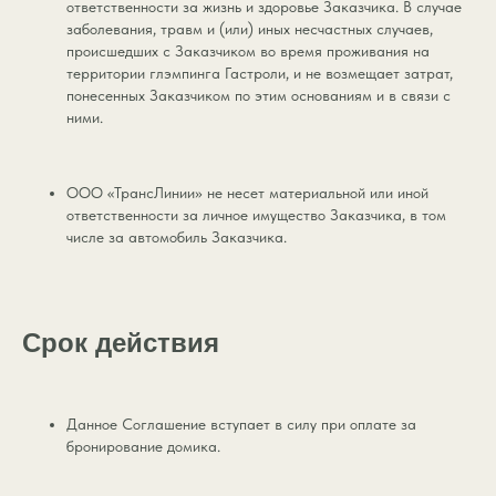
Договор публичной
ответственности за жизнь и здоровье Заказчика. В случае
сертификат
оферты
заболевания, травм и (или) иных несчастных случаев,
Ответы на
происшедших с Заказчиком во время проживания на
вопросы
территории глэмпинга Гастроли, и не возмещает затрат,
понесенных Заказчиком по этим основаниям и в связи с
Контакты
ними.
ООО «ТрансЛинии» не несет материальной или иной
ответственности за личное имущество Заказчика, в том
числе за автомобиль Заказчика.
Срок действия
Данное Соглашение вступает в силу при оплате за
бронирование домика.