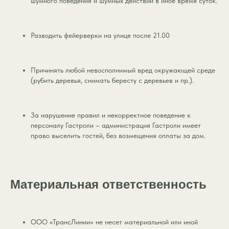
шумного поведения и шумных действий в иное время суток.
ПРОЖИВАНИЕ
Разводить фейерверки на улице после 21.00
Дом Шёпот
Дом Камертон
Причинять любой невосполнимый вред окружающей среде
Дом Пауза
(рубить деревья, снимать бересту с деревьев и пр.).
Дом Пролог
Дом Ансамбль
ИП Новикова Юлия
За нарушение правил и некорректное поведение к
Владимировна
персоналу Гастроли – администрация Гастроли имеет
ИНН 591403144600
право выселить гостей, без возмещения оплаты за дом.
О
2
ЛОКАЦИИ
Политика обработки
Материальная ответственность
персональных
СПА по-русски
данных
Согласие на
Проживание без
обработку
ночевки
персональных
ООО «ТрансЛинии» не несет материальной или иной
данных
Подарочный