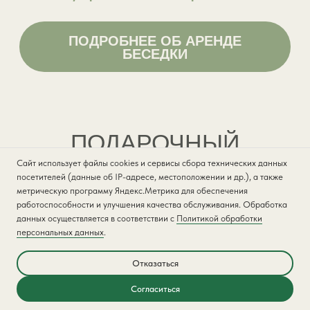
Сайт использует файлы cookies и сервисы сбора технических данных
посетителей (данные об IP-адресе, местоположении и др.), а также
метрическую программу Яндекс.Метрика для обеспечения
Подарите близким отличный отдых и хорошее настроение!
работоспособности и улучшения качества обслуживания. Обработка
данных осуществляется в соответствии с
Политикой обработки
персональных данных
.
Отказаться
ОНЛАЙН-БРОНИРОВАНИЕ
Согласиться