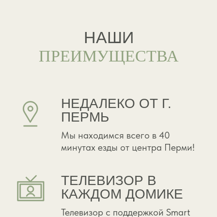
ДОМ ШЁПОТ
18 м² + открытая терраса под крышей
дом, где не нужно говорить громко — всё
важное слышно и так: в дыхании, в тепле, в
чашке чая...
ФОТО И ЦЕНЫ