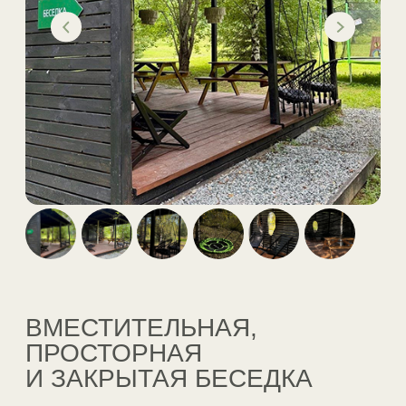
ПРОЖИВАНИЕ
Дом Шёпот
Дом Камертон
Дом Пауза
Дом Пролог
Дом Ансамбль
ИП Новикова Юлия
Владимировна
ИНН 591403144600
ОГРНИП
325595800095899
О
2
ЛОКАЦИИ
Политика обработки
персональных
СПА по-русски
данных
Согласие на