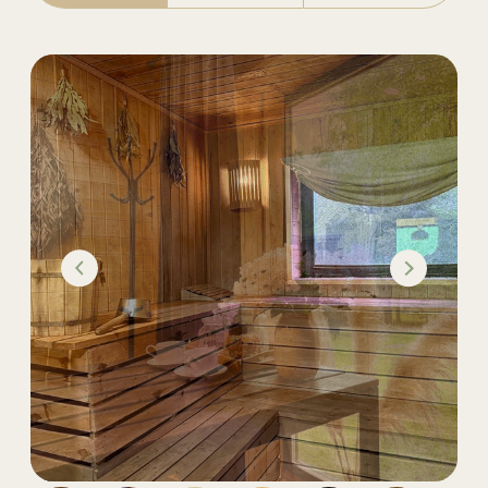
В подарочном сертификате мы можем
указать имя получателя и сумму
сертификата.
Сертификат предоставляем
в электронном виде, если
необходимо, вы можете его
самостоятельно распечатать.
Сертификат даёт возможность
оплатить часть суммы бронирования
или полную стоимость.
КУПИТЬ СЕРТИФИКАТ