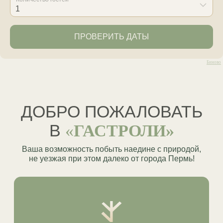
ВИДОМ
Один адрес для свидания вдвоём,
поездки с детьми или компании
друзей — тёплые полы, кухня и своя
ванная в каждом домике
Биново
Ваша возможность побыть наедине с природой,
не уезжая при этом далеко от города Пермь!
РУССКАЯ БАНЯ
НА ДРОВАХ
Мы знаем толк в банном искусстве:
тотальная перезагрузка
и невероятное наслаждение вам
гарантированы