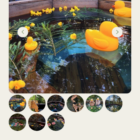
Есть ли у нас связь?
Телевизор?
Предоплата
Можно отменить
бронирование?
Документы для заселения
Нужен ли залог?
Почасовая аренда домика?
Что взять с собой?