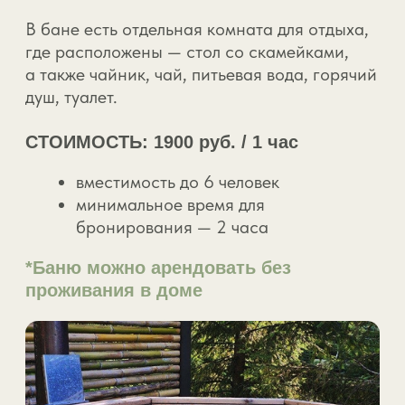
ВАЖНАЯ
ИНФОРМАЦИЯ
ДЛЯ
ГОСТЕЙ
Заезд и выезд
Ранний заезд и поздний
выезд
Что можно докупить на
месте?
Можно ли к нам с
животными?