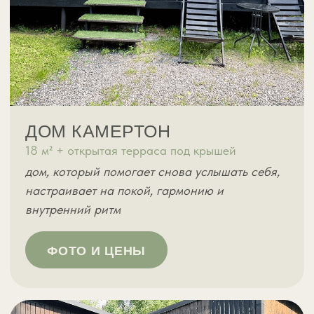
РУССКАЯ БАНЯ НА ДРОВАХ
Русская баня — это один из самых
эффективных способов очиститься,
восстановиться и вновь ощутить гармонию
своего тела и души. Баня становится
настоящим спасением и возможностью
начать новый день с чистого листа.
В бане есть отдельная комната для отдыха,
где расположены — стол со скамейками,
а также чайник, чай, питьевая вода, горячий