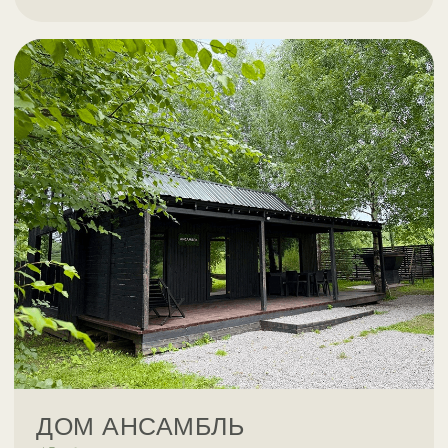
ВМЕСТИТЕЛЬНАЯ,
ПРОСТОРНАЯ
И ЗАКРЫТАЯ БЕСЕДКА
Просторная и вместительную беседка, где
находятся мангал, обеденные столы для
ваших посиделок, кресла, качели. И всё это
абсолютно бесплатно для наших гостей,
проживающих в домиках.
Но если вы хотите провести мероприятие
на территории отдыха Гастроли, вы можете
арендовать беседку без проживания
в домиках.
СТОИМОСТЬ: 1000 руб. / 1 час
вместимость до 12 человек