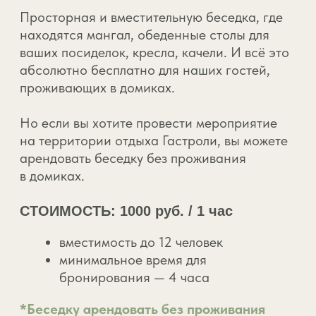
Проживание без
обработку
ночевки
персональных
данных
Подарочный
Договор публичной
сертификат
оферты
Ответы на
Разработка сайта
вопросы
digital4hospitality.ru
Карта территории