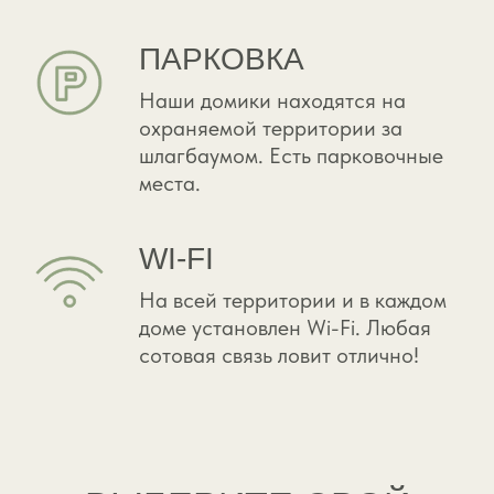
ДОМ ПАУЗА
35 м² + открытая терраса
здесь можно нажать на «пауза» и просто быть
вместе: без дел, без спешки, только вы, лес и
уют...
ФОТО И ЦЕНЫ