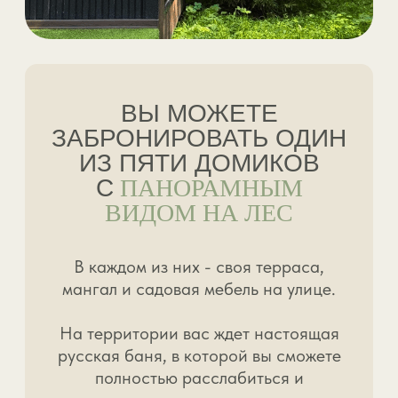
ПРЕИМУЩЕСТВА
НЕДАЛЕКО ОТ Г.
ПЕРМЬ
Мы находимся всего в 40
минутах езды от центра Перми!
ТЕЛЕВИЗОР В
КАЖДОМ ДОМИКЕ
Телевизор с поддержкой Smart
TB, есть приложения Okko, Ivi,
YouTube.
АСФАЛЬТИРОВАННАЯ
ДОРОГА
У нас асфальтированная дорога,
по которой вы легко проедете
даже на самом низком
автомобиле!