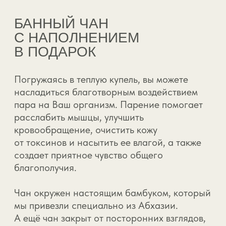
Можно ли
несовершеннолетним
без взрослых?
Можно курить кальян внутри
домиках?
Можно ли взять с собой
ребенка в 2-местный дом?
КАК ДО НАС
ДОБРАТЬСЯ
Пермский край, пос.