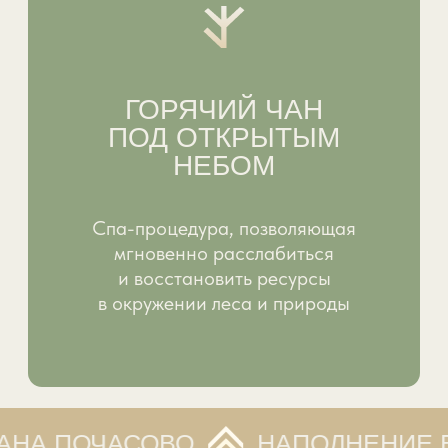
ИЗ ПЯТИ ДОМИКОВ
С
ПАНОРАМНЫМ
ВИДОМ НА ЛЕС
В каждом из них - своя терраса,
мангал и садовая мебель на улице.
На территории вас ждет настоящая
русская баня, в которой вы сможете
полностью расслабиться и
восстановиться, а также чан с
горячей водой.
Просторная, вместительная и
закрытая беседка с мангалом.