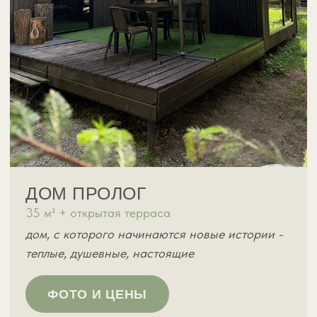
есть подсветка, которая делает
атмосферу романтичней.
СТОИМОСТЬ: 2750 руб. / 1 час
вместимость до 4 человек
(минимальное время для
бронирования - 2 часа
*Банный чан можно арендовать без
проживания