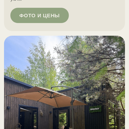
БАННЫЙ ЧАН
С НАПОЛНЕНИЕМ
В ПОДАРОК
Погружаясь в теплую купель, вы можете
насладиться благотворным воздействием
пара на Ваш организм. Парение помогает
расслабить мышцы, улучшить
кровообращение, очистить кожу
от токсинов и насытить ее влагой, а также
создает приятное чувство общего
благополучия.
Чан окружен настоящим бамбуком, который
мы привезли специально из Абхазии.
А ещё чан закрыт от посторонних взглядов,