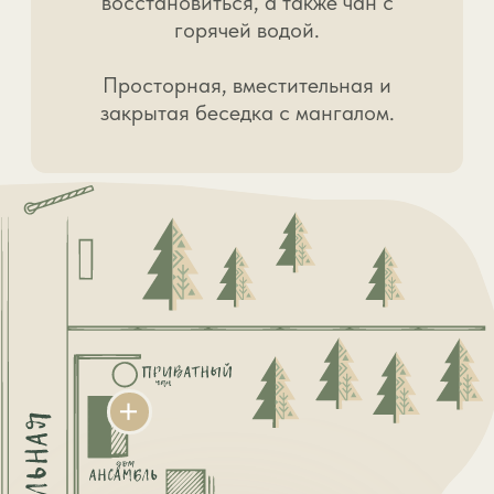
РУССКАЯ БАНЯ И
ГОРЯЧИЙ ЧАН
Просторная баня с террасой,
горячий чан, где вы сможете
восстановиться и расслабиться.
ПАРКОВКА
Наши домики находятся на
охраняемой территории за
шлагбаумом. Есть парковочные
места.
WI-FI
На всей территории и в каждом
доме установлен Wi-Fi. Любая
сотовая связь ловит отлично!